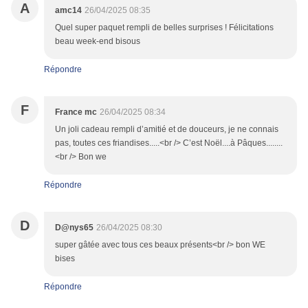
A
amc14
26/04/2025 08:35
Quel super paquet rempli de belles surprises ! Félicitations
beau week-end bisous
Répondre
F
France mc
26/04/2025 08:34
Un joli cadeau rempli d’amitié et de douceurs, je ne connais
pas, toutes ces friandises.....<br /> C’est Noël....à Pâques........
<br /> Bon we
Répondre
D
D@nys65
26/04/2025 08:30
super gâtée avec tous ces beaux présents<br /> bon WE
bises
Répondre