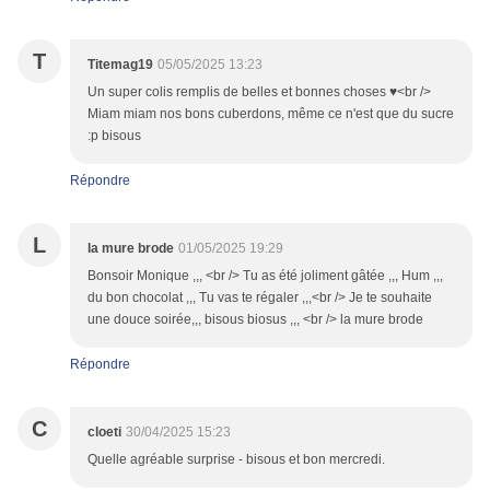
T
Titemag19
05/05/2025 13:23
Un super colis remplis de belles et bonnes choses ♥<br />
Miam miam nos bons cuberdons, même ce n'est que du sucre
:p bisous
Répondre
L
la mure brode
01/05/2025 19:29
Bonsoir Monique ,,, <br /> Tu as été joliment gâtée ,,, Hum ,,,
du bon chocolat ,,, Tu vas te régaler ,,,<br /> Je te souhaite
une douce soirée,,, bisous biosus ,,, <br /> la mure brode
Répondre
C
cloeti
30/04/2025 15:23
Quelle agréable surprise - bisous et bon mercredi.