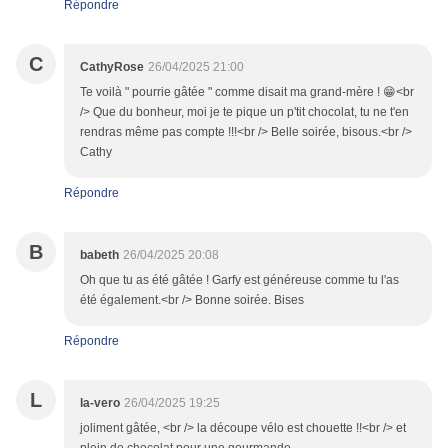
Répondre
C
CathyRose
26/04/2025 21:00
Te voilà " pourrie gâtée " comme disait ma grand-mère ! 😁<br
/> Que du bonheur, moi je te pique un p'tit chocolat, tu ne t'en
rendras même pas compte !!!<br /> Belle soirée, bisous.<br />
Cathy
Répondre
B
babeth
26/04/2025 20:08
Oh que tu as été gâtée ! Garfy est généreuse comme tu l'as
été également.<br /> Bonne soirée. Bises
Répondre
L
la-vero
26/04/2025 19:25
joliment gâtée, <br /> la découpe vélo est chouette !!<br /> et