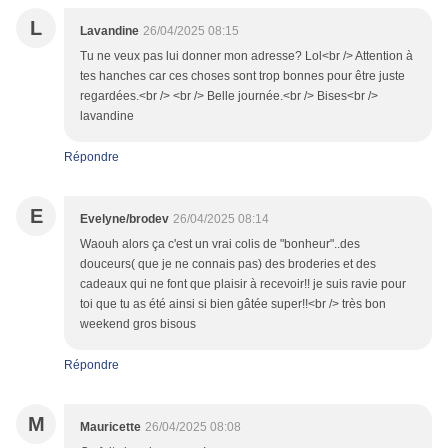
L
Lavandine
26/04/2025 08:15
Tu ne veux pas lui donner mon adresse? Lol<br /> Attention à
tes hanches car ces choses sont trop bonnes pour être juste
regardées.<br /> <br /> Belle journée.<br /> Bises<br />
lavandine
Répondre
E
Evelyne/brodev
26/04/2025 08:14
Waouh alors ça c'est un vrai colis de "bonheur"..des
douceurs( que je ne connais pas) des broderies et des
cadeaux qui ne font que plaisir à recevoir!! je suis ravie pour
toi que tu as été ainsi si bien gâtée super!!<br /> très bon
weekend gros bisous
Répondre
M
Mauricette
26/04/2025 08:08