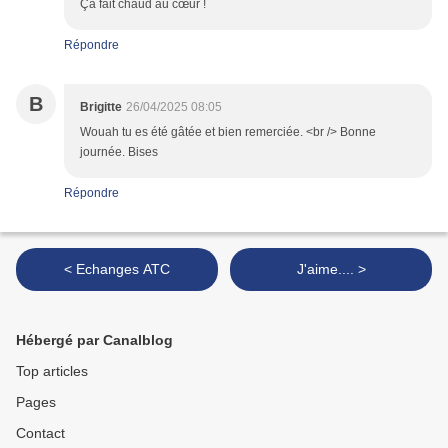
Ça fait chaud au cœur !
Répondre
B
Brigitte
26/04/2025 08:05
Wouah tu es été gâtée et bien remerciée. <br /> Bonne
journée. Bises
Répondre
< Echanges ATC
J'aime.... >
Hébergé par Canalblog
Top articles
Pages
Contact