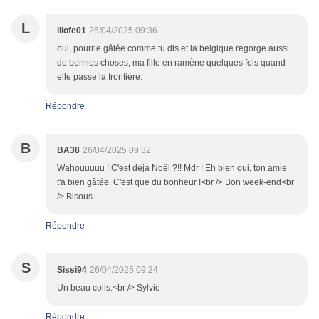
L
lilofe01
26/04/2025 09:36
oui, pourrie gâtée comme tu dis et la belgique regorge aussi
de bonnes choses, ma fille en ramène quelques fois quand
elle passe la frontière.
Répondre
B
BA38
26/04/2025 09:32
Wahouuuuu ! C'est déjà Noël ?!! Mdr ! Eh bien oui, ton amie
t'a bien gâtée. C'est que du bonheur !<br /> Bon week-end<br
/> Bisous
Répondre
S
Sissi94
26/04/2025 09:24
Un beau colis.<br /> Sylvie
Répondre