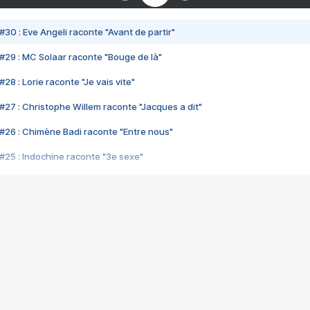
#30 : Eve Angeli raconte "Avant de partir"
#29 : MC Solaar raconte "Bouge de là"
28 : Lorie raconte "Je vais vite"
#27 : Christophe Willem raconte "Jacques a dit"
#26 : Chimène Badi raconte "Entre nous"
#25 : Indochine raconte "3e sexe"
#24 : Zaho raconte "C'est chelou"
#23 : Patrick Bruel raconte "Au café des délices"
#22 : Kyo raconte "Le chemin"
#21 : Nolwenn Leroy raconte "Cassé"
#20 : Patrick Hernandez raconte "Born to be alive"
#19 : Lorie raconte "Près de moi"