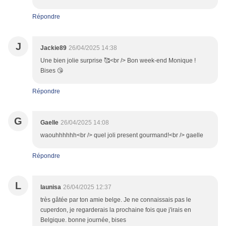
Répondre
J
Jackie89
26/04/2025 14:38
Une bien jolie surprise 🥰<br /> Bon week-end Monique !
Bises 😘
Répondre
G
Gaelle
26/04/2025 14:08
waouhhhhhh<br /> quel joli present gourmand!<br /> gaelle
Répondre
L
launisa
26/04/2025 12:37
très gâtée par ton amie belge. Je ne connaissais pas le
cuperdon, je regarderais la prochaine fois que j'irais en
Belgique. bonne journée, bises