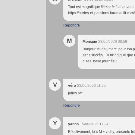
Tout est magnifique !!!!!<br /> J’ai ouvert 
https://perles-et-passions.forumactif.co
Répondre
M
Monique
23/06/2026 08:59
Bonjour Muriel, merci pour ton pa
sans succès.... il m'indique que l
bises, belle journée !
V
véro
22/06/2026 11:25
jolies atc
Répondre
Y
yannn
15/06/2026 11:24
Effectivement, le « M » vichy, présente tr