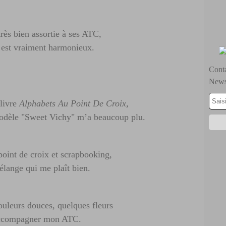
très bien assortie à ses ATC,
 est vraiment harmonieux.
Conta
Newsl
livre
Alphabets Au Point De Croix,
odèle "Sweet Vichy" m’a beaucoup plu.
oint de croix et scrapbooking,
élange qui me plaît bien.
ouleurs douces, quelques fleurs
ccompagner mon ATC.