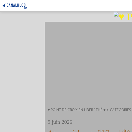
♥ POINT DE CROIX EN LIBER ' THÉ ♥
>
CATEGORIES
9 juin 2026