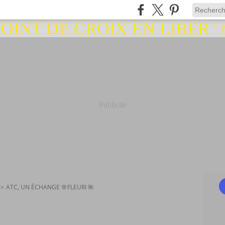
Publicité
>
ATC, UN ÉCHANGE 🌸FLEURI 🌺