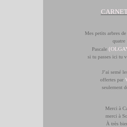
CARNET
Mes petits arbres de
quatre
(
OLGA
Pascale
si tu passes ici tu 
J’ai semé le
offertes par
seulement d
Merci à Ca
merci à So
À très bie