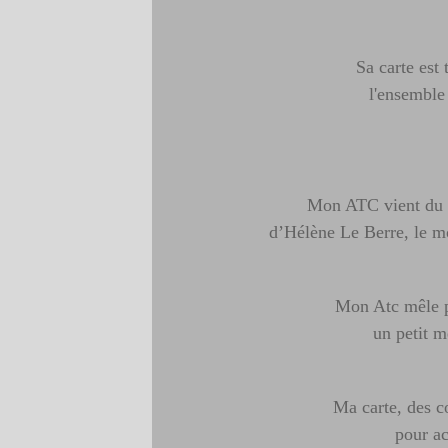
Sa carte est 
l'ensemble
Mon ATC vient du 
d’Hélène Le Berre, le m
Mon Atc mêle p
un petit m
Ma carte, des c
pour a