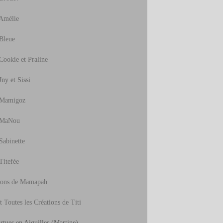
Amélie
Bleue
Cookie et Praline
ny et Sissi
 Mamigoz
 MaNou
Sabinette
Titefée
ions de Mamapah
t Toutes les Créations de Titi
rtues en Aiguilles
(Martine)