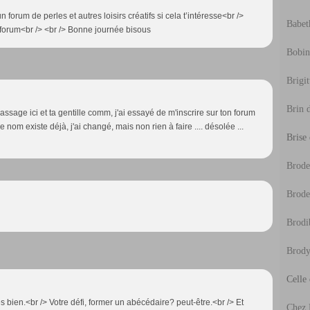
un forum de perles et autres loisirs créatifs si cela t’intéresse<br />
Babeth
m/forum<br /> <br /> Bonne journée bisous
Bobine
Brigit
Brin d
ssage ici et ta gentille comm, j'ai essayé de m'inscrire sur ton forum
e nom existe déjà, j'ai changé, mais non rien à faire .... désolée ...
Brise
Broder
Brode
Brodi
Brody
Celle
ès bien.<br /> Votre défi, former un abécédaire? peut-être.<br /> Et
Chez