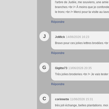
l'arbre de Judée, me souviens, une amie pu
branches.<br /> À moins que je confonde 
le tronc.<br /> Merci pour ta visite au l
Répondre
J
JoMick
14/06/2026 16:23
Bravo pour ces jolies lettres brodées.<br 
Répondre
G
Gigitte73
13/06/2026 20:35
Très jolies broderies.<br /> Je vais teste
Répondre
C
corinnette
11/06/2026 15:31
très joli échange, belles plantations. moi 