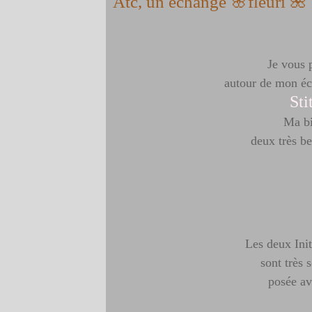
Atc, un échange 🌸fleuri 🌺
Je vous 
autour de mon é
Sti
Ma bi
deux très b
Les deux Ini
sont très 
posée av