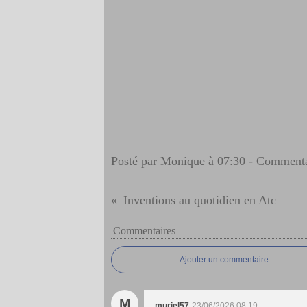
Posté par Monique à 07:30 -
Commenta
Inventions au quotidien en Atc
Commentaires
Ajouter un commentaire
M
muriel57
23/06/2026 08:19