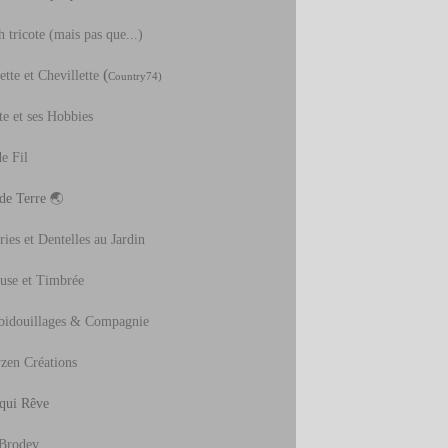
 tricote (mais pas que...)
(
tte et Chevillette
Country74)
te et ses Hobbies
e Fil
 de Terre
🌏
ies et Dentelles au Jardin
use et Timbrée
bidouillages & Compagnie
zen Créations
 qui Rêve
Brodev