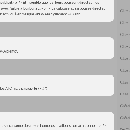
bliait.<br /> Et il semble que les fleurs poussent direct sur les
avec l'arbre à bonbons ....<br /> La cabosse aussi pousse direct sur
Chez
avoir expliqué en fresque.<br /> Amic@lement. ✅ Yann
Chez 
Chez 
Chez J
/> A bientôt.
Chez
Chez
Chez 
r les ATC mais papier.<br /> ;@)
Chez 
Créat
Créati
aussi j'ai semé des roses trémières, d'ailleurs j'en ai à donner.<br />
De To