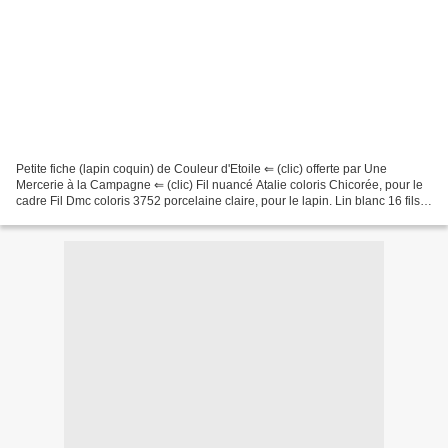
Petite fiche (lapin coquin) de Couleur d'Etoile ⇐ (clic) offerte par Une
Mercerie à la Campagne ⇐ (clic) Fil nuancé Atalie coloris Chicorée, pour le
cadre Fil Dmc coloris 3752 porcelaine claire, pour le lapin. Lin blanc 16 fils
brodé 2/2 Ouate de rembourrage...