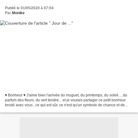
Publié le 01/05/2020 à 07:04
Par
Monike
♥ Bonheur ♥ J'aime bien l'arrivée du muguet, du printemps, du soleil.....du
parfum des fleurs, du vert tendre... et je voulais partager ce petit bonheur
brodé avec vous , ce qui est sûr, ce n'est qu'un symbole de chance et de
renouveau, mais il ne peut...