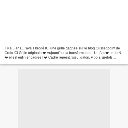
Il y a 5 ans... j'avais brodé ICI une grille gagnée sur le blog Cusset point de
Croix ICI Grille originale ❤️ Aujourd'hui la transformation : Un Am ❤️ ur de N
❤️ ël est enfin encadrée ! ❤️ Cadre repeint, tissu, galon, ♥ bois, grelots
rouillés, le tout...