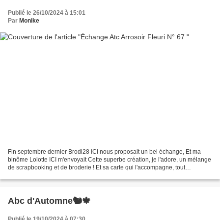
Publié le 26/10/2024 à 15:01
Par
Monike
Fin septembre dernier Brodi28 ICI nous proposait un bel échange, Et ma
binôme Lolotte ICI m'envoyait Cette superbe création, je l'adore, un mélange
de scrapbooking et de broderie ! Et sa carte qui l'accompagne, tout
mignonne ! Ce que Lolotte à reçu Toile...
Abc d'Automne🐿️🍁
Publié le 19/10/2024 à 07:30