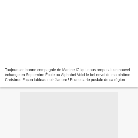
Toujours en bonne compagnie de Martine ICI qui nous proposait un nouvel
échange en Septembre École ou Alphabet Voici le bel envoi de ma binôme
Chrisbrod Façon tableau noir J'adore ! Et une carte postale de sa région.
Merci Christine ! Pour Christine j'ai...