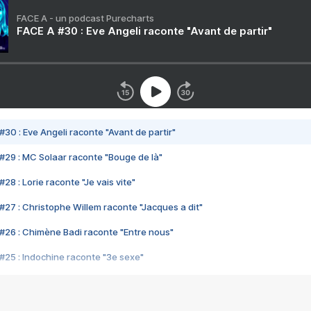
FACE A - un podcast Purecharts
FACE A #30 : Eve Angeli raconte "Avant de partir"
#30 : Eve Angeli raconte "Avant de partir"
#29 : MC Solaar raconte "Bouge de là"
28 : Lorie raconte "Je vais vite"
#27 : Christophe Willem raconte "Jacques a dit"
#26 : Chimène Badi raconte "Entre nous"
#25 : Indochine raconte "3e sexe"
#24 : Zaho raconte "C'est chelou"
#23 : Patrick Bruel raconte "Au café des délices"