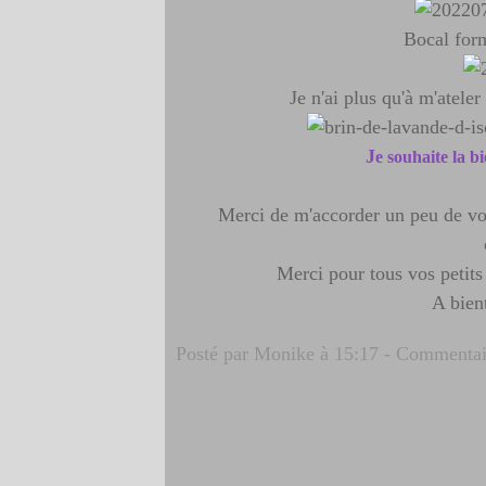
Bocal for
Je n'ai plus qu'à m'atele
J
e souhaite la 
Merci de m'accorder un peu de vot
Merci pour tous vos petits
A bien
Posté par Monike à 15:17 -
Commentair