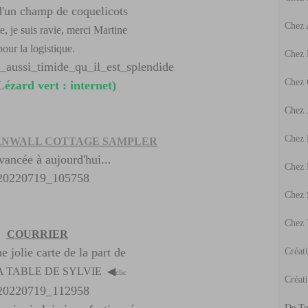
 d'un champ de coquelicots
Chez
e, je suis ravie, merci Martine
pour la logistique.
Chez 
Chez 
Lézard vert : internet)
Chez J
Chez
RNWALL COTTAGE SAMPLER
ncée à aujourd'hui...
Chez
Chez 
Chez 
COURRIER
ne jolie carte de la part de
Créat
A TABLE DE SYLVIE
◀
clic
Créati
De To