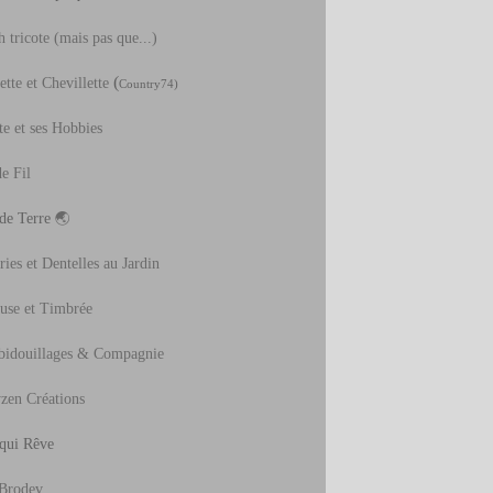
 tricote (mais pas que...)
(
tte et Chevillette
Country74)
te et ses Hobbies
e Fil
 de Terre
🌏
ies et Dentelles au Jardin
use et Timbrée
bidouillages & Compagnie
zen Créations
 qui Rêve
Brodev