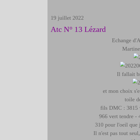
19 juillet 2022
Atc N° 13 Lézard
Echange d'A
Martin
Il fallait
et mon choix s'e
toile d
fils DMC : 3815 
966 vert tendre - 
310 pour l'oeil que 
Il n'est pas tout seul