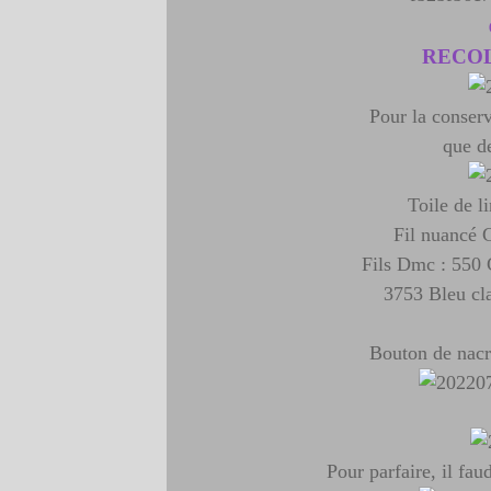
RECOL
Pour la conserv
que d
Toile de li
Fil nuancé 
Fils Dmc : 550 
3753 Bleu cla
Bouton de nacre
Pour parfaire, il fau