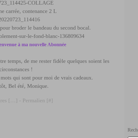
me carrée, contenance 2 L
r pour broder le bandeau du second bocal.
bienvenue à ma nouvelle Abonnée
re temps, de me rester fidèle quelques soient les
circonstances !
 mots qui sont pour moi de vrais cadeaux.
tôt, Bel été, Monique.
es [
…
]
- Permalien [
#
]
Rech