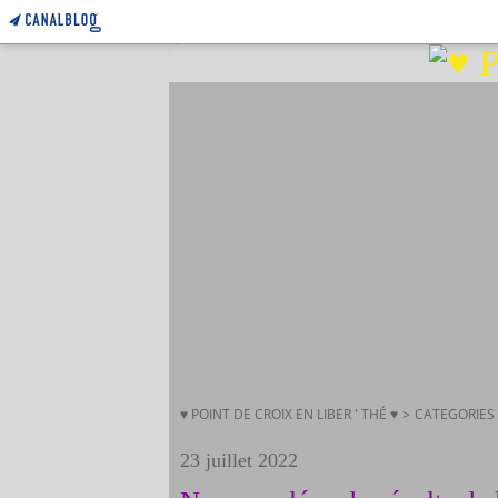
♥ POINT DE CROIX EN LIBER ' THÉ ♥
>
CATEGORIES
23 juillet 2022