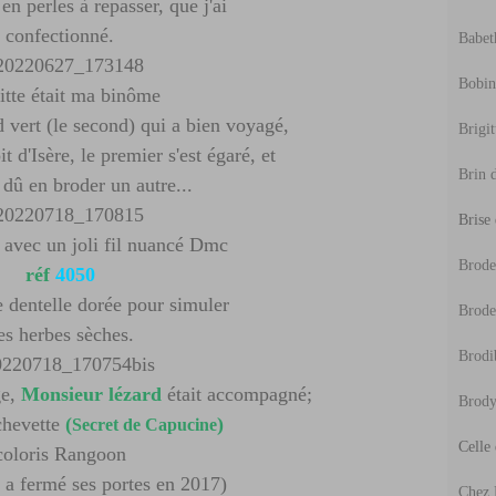
 en perles à repasser, que j'ai
confectionné.
Babeth
Bobine
itte était ma binôme
 vert (le second) qui a bien voyagé,
Brigit
oit d'Isère, le premier s'est égaré, et
Brin d
à dû en broder un autre...
Brise
é avec un joli fil nuancé Dmc
Broder
réf
4050
e dentelle dorée pour simuler
Brode
es herbes sèches.
Brodi
ge,
Monsieur lézard
était accompagné;
Brody
échevette
(
)
Secret de Capucine
Celle
coloris Rangoon
 a fermé ses portes en 2017)
Chez