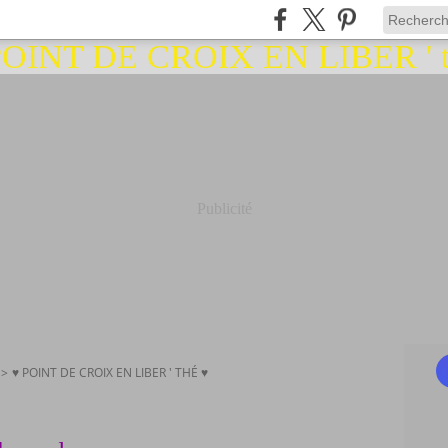
Publicité
>
♥ POINT DE CROIX EN LIBER ' THÉ ♥