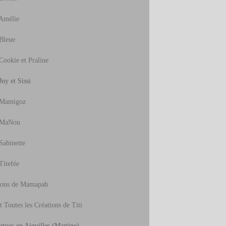
Amélie
Bleue
Cookie et Praline
ny et Sissi
 Mamigoz
 MaNou
Sabinette
Titefée
ions de Mamapah
t Toutes les Créations de Titi
rtues en Aiguilles
(Martine)