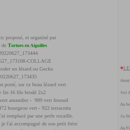
F
M
M
J
M
J
F
A
M
F
J
M
A
J
F
M
J
F
tc proposé, et organisé par
J
e de
T
ortues en Aiguilles
♥
LE
 broder un lézard ou Gecko
Atout
st porté, sur ce beau lézard vert
e lin 16 fils brodé 2x2
Aux d
vert amandier - 989 vert fenouil
Au bo
472 bourgeon vert - 922 terracotta
j'ai remplacé par une perle rocaille.
Au Bo
, je l'ai accompagné de son petit frère
Au Fi