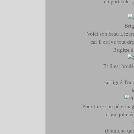
un porte clés,
Brig
Voici son beau Lézard
car il arrive tout dr
Brigitte 
Et il est brod
surligné d'un
l
Pour faire son pélerina
d'une jolie 
(boutique qui