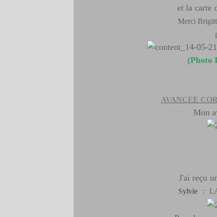
et la carte
Merci Brigitt
(Photo 
AVANCEE CO
Mon ava
J'ai reçu u
:
Sylvie
L