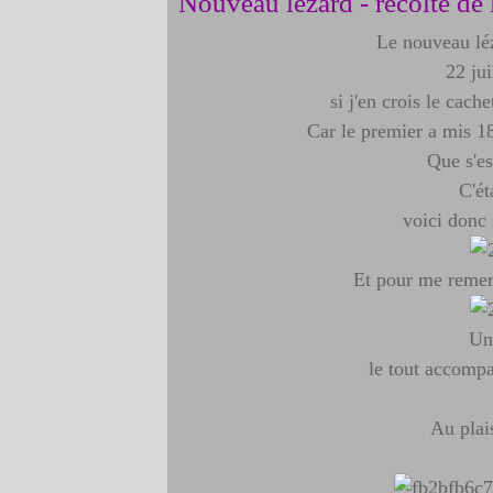
Nouveau lézard - récolte de
Le nouveau léz
22 jui
si j'en crois le cache
Car le premier a mis 18
Que s'es
C'ét
voici donc
Et pour me remerc
Un 
le tout accompa
Au plais