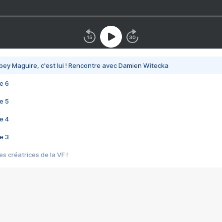
bey Maguire, c'est lui ! Rencontre avec Damien Witecka
e 6
e 5
e 4
e 3
s créatrices de la VF !
e 2
e 1
e Mektoub My Love arrive enfin ! Rencontre avec Shaïn Boumedine et Sal