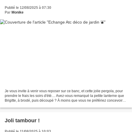
Publié le 12/08/2025 à 07:30
Par
Monike
Je vous invite à venir vous reposer sur ce banc, et cette jolie pergola, pour
prendre le frais les soirs d'été.... Avez-vous remarqué la petite lanterne que
Brigitte, à brodé, puis découpé ? À moins que vous ne préfériez concevoir
un joli bouquet de roses...
Joli tambour !
Publié le 11/08/2025 à 10:03