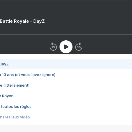
 Battle Royale - DayZ
 DayZ
 a 13 ans (et vous l'avez ignoré)
e (littéralement)
im Rayan
 toutes les règles
s les jeux vidéo
us choquant de Rockstar ? - Le scandale BULLY