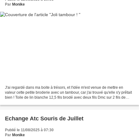
Par
Monike
J'ai regardé dans ma boite à trésors, et l'idée m'est venue de mettre en
valeur cette petite broderie avec un tambour, car j'ai trouvé qu'elle s'y prêtait
bien ! Toile de lin blanche 12,5 fils brodé avec deux fils Dmc sur 2 fils de
trame. Par choix, je...
Echange Atc Souris de Juillet
Publié le 11/08/2025 à 07:30
Par
Monike