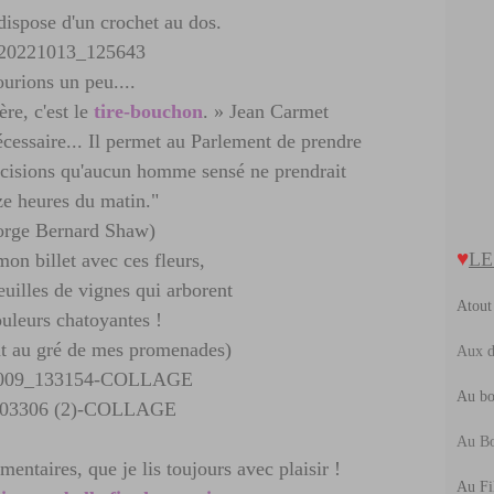
F
M
M
J
M
 dispose d'un crochet au dos.
J
F
A
M
F
J
M
A
J
urions un peu....
F
M
ère, c'est le
tire-bouchon
. » Jean Carmet
J
F
nécessaire... Il permet au Parlement de prendre
J
écisions qu'aucun homme sensé ne prendrait
ze heures du matin."
orge Bernard Shaw)
♥
LE
mon billet avec ces fleurs,
feuilles de vignes qui arborent
Atout
ouleurs chatoyantes !
nt au gré de mes promenades)
Aux d
Au bo
Au Bo
entaires, que je lis toujours avec plaisir !
Au Fi