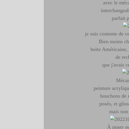
avec le méca
interchangeab
parfait 
je suis contente de c
Bien moins ch
boite Américaine, 
de rec
que j'avais 
Mécani
peinture acryliqu
bouchons de m
posés, et glissé
mais non c
À poser o