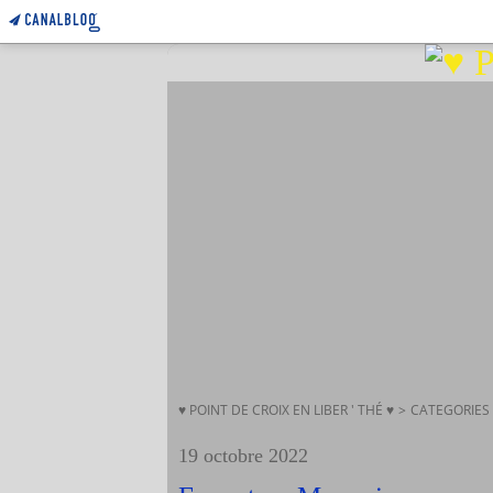
♥ POINT DE CROIX EN LIBER ' THÉ ♥
>
CATEGORIES
19 octobre 2022