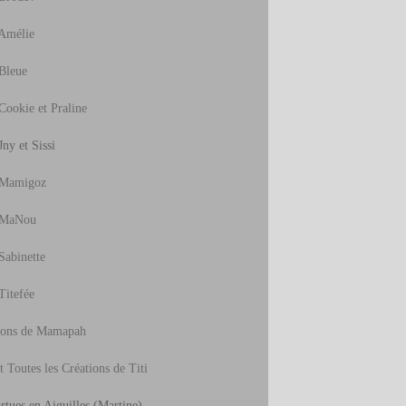
Amélie
Bleue
Cookie et Praline
ny et Sissi
 Mamigoz
 MaNou
Sabinette
Titefée
ions de Mamapah
t Toutes les Créations de Titi
rtues en Aiguilles
(Martine)