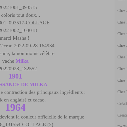
Chez
coloris tout doux...
Chez 
Chez 
merci Masha !
Chez J
enne, la non moins célèbre
Chez
vache
Milka
Chez
1901
Chez 
ISSANCE DE MILKA
 contraction des principaux ingrédients :
Chez 
lk en anglais) et cacao.
Créat
1964
Créati
devient la couleur officielle de la marque
De To