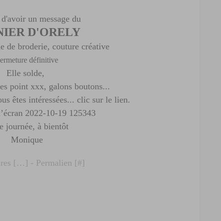
s d'avoir un message du
NIER D'ORELY
e de broderie, couture créative
ermeture définitive
Elle solde,
les point xxx, galons boutons...
us êtes intéressées... clic sur le lien.
e journée, à bientôt
Monique
es [
…
]
- Permalien [
#
]