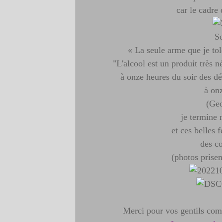
car le cadre
So
« La seule arme que je tol
"L'alcool est un produit très 
à onze heures du soir des d
à on
(Ge
je termine 
et ces belles 
des c
(photos prise
Merci pour vos gentils comm