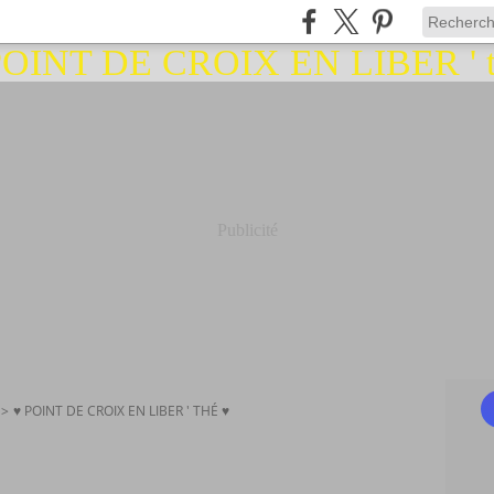
Publicité
>
♥ POINT DE CROIX EN LIBER ' THÉ ♥