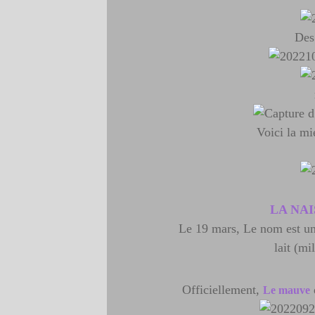
Des 
Voici la mi
LA NA
Le 19 mars, Le nom est une
lait (mi
Officiellement,
Le mauve