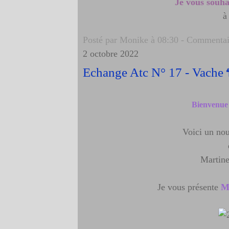
Je vous souha
à
Posté par Monike à 08:30 -
Commentair
2 octobre 2022
Echange Atc N° 17 - Vache 
Bienvenu
Voici un nou
Martin
Je vous présente
M