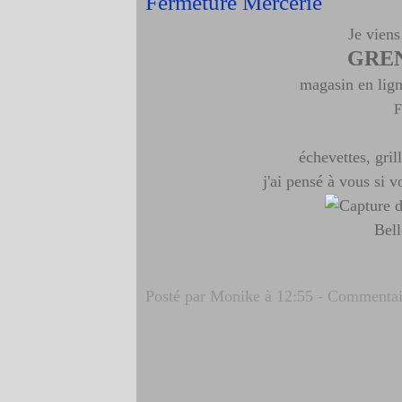
Fermeture Mercerie
Je vien
GRE
magasin en lign
F
échevettes, gril
j'ai pensé à vous si vo
Bell
Posté par Monike à 12:55 -
Commentair