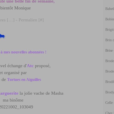
ite une belle fin de semaine,
 bientôt Monique
Babeth
es [
…
]
- Permalien [
#
]
Bobine
Brigit
🐄
Brin d
Brise
e
à mes nouvelles abonnées !
Broder
vel échange d'
Atc
proposé,
Brode
et organisé par
e de
Tortues en Aiguilles
Brodi
Brody
arguerite
la jolie vache de Masha
ma binôme
Celle
Chez