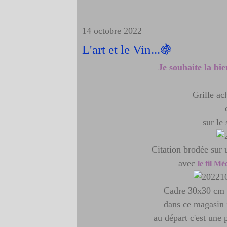
14 octobre 2022
L'art et le Vin...🍇
Je souhaite la bi
Grille ac
sur le
Citation brodée sur u
avec
le fil Mé
Cadre 30x30 cm 
dans ce magasin 
au départ c'est une 