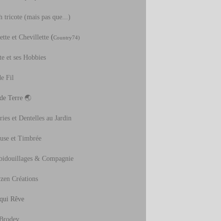
 tricote (mais pas que...)
(
tte et Chevillette
Country74)
te et ses Hobbies
e Fil
 de Terre
🌏
ies et Dentelles au Jardin
use et Timbrée
bidouillages & Compagnie
zen Créations
 qui Rêve
Brodev