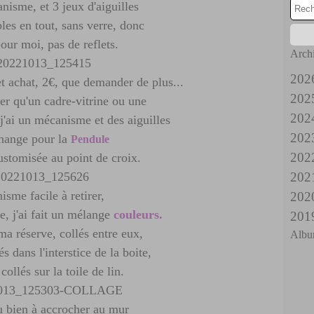
nisme, et 3 jeux d'aiguilles
les en tout, sans verre, donc
pour moi, pas de reflets.
Arch
202
et achat, 2€, que demander de plus...
202
A
er qu'un cadre-vitrine ou une
202
Ju
D
j'ai un mécanisme et des aiguilles
202
J
N
D
hange pour la
Pendule
202
M
O
N
D
customisée au point de croix.
202
A
S
O
N
D
sme facile à retirer,
202
M
A
S
O
N
D
e, j'ai fait un mélange
couleurs.
201
F
Ju
A
S
O
N
D
a réserve, collés entre eux,
Albu
J
J
Ju
A
S
O
Ju
D
s dans l'interstice de la boite,
M
J
M
A
S
J
N
ollés sur la toile de lin.
A
M
F
Ju
A
M
O
M
A
J
J
Ju
A
S
u bien à accrocher au mur