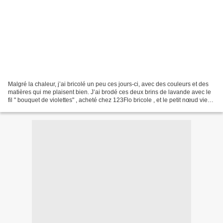
Malgré la chaleur, j’ai bricolé un peu ces jours‑ci, avec des couleurs et des
matières qui me plaisent bien. J’ai brodé ces deux brins de lavande avec le
fil " bouquet de violettes" , acheté chez 123Flo bricole , et le petit nœud vient
aussi de chez elle,...