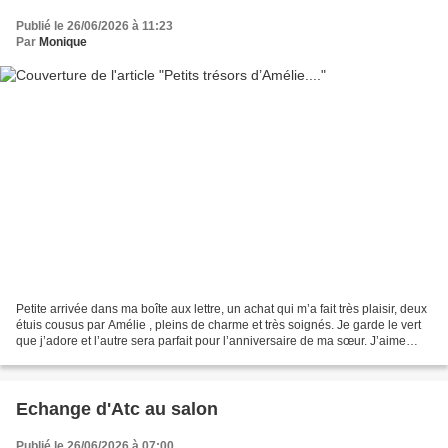
Publié le 26/06/2026 à 11:23
Par
Monique
Petite arrivée dans ma boîte aux lettre, un achat qui m’a fait très plaisir, deux
étuis cousus par Amélie , pleins de charme et très soignés. Je garde le vert
que j’adore et l’autre sera parfait pour l’anniversaire de ma sœur. J’aime
beaucoup son travail...
Echange d'Atc au salon
Publié le 26/06/2026 à 07:00