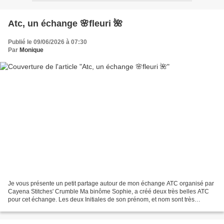
Atc, un échange 🌸fleuri 🌺
Publié le 09/06/2026 à 07:30
Par
Monique
Je vous présente un petit partage autour de mon échange ATC organisé par
Cayena Stitches' Crumble Ma binôme Sophie, a créé deux très belles ATC
pour cet échange. Les deux Initiales de son prénom, et nom sont très
soignées, chaque croix est posée avec...