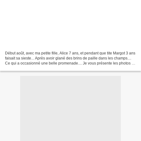
Début août, avec ma petite fille, Alice 7 ans, et pendant que tite Margot 3 ans
faisait sa sieste... Après avoir glané des brins de paille dans les champs....
Ce qui a occasionné une belle promenade.... Je vous présente les photos à
la manière d'un tuto....