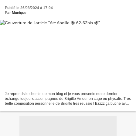
Publié le 26/08/2024 à 17:04
Par
Monique
Je reprends le chemin de mon blog et je vous présente notre dernier
échange toujours accompagnée de Brigitte Amour en cage ou physalis. Très
belle composition personnelle de Brigitte très réussie ! Bzzzz ça butine avec
une autre Atc ! J'en profite pour...