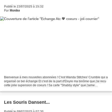
Publié le 23/07/2025 à 15:32
Par
Monike
Bienvenue à mes nouvelles abonnées ! C'est Wanda Stitches' Crumble qui a
organisé ce bel échange Et c'est de la part d'Elvyre ma binôme que j'ai recu
cette jolie supension de coeurs ! Sa carte "Shabby style" que j'aime
beaucoup... ... avec des coeurs...
Les Souris Dansent...
Publié le 09/07/2025 à 07:30