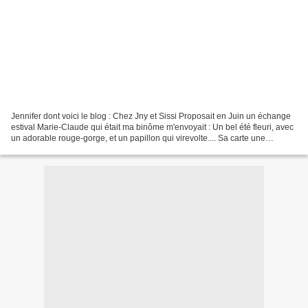
Jennifer dont voici le blog : Chez Jny et Sissi Proposait en Juin un échange
estival Marie-Claude qui était ma binôme m'envoyait : Un bel été fleuri, avec
un adorable rouge-gorge, et un papillon qui virevolte.... Sa carte une
cascade, histoire se se rafraichir......