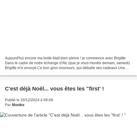
Aujourd'hui encore ma boite était bien pleine ! je commence avec Brigitte
Dans le cadre de notre échange d'Atc (que je vous montre demain, samedi)
Brigitte m'a envoyé Ce bon gros nounours, qui déballe ses cadeaux Une
belle étoile crochetée, assortie à...
C'est déjà Noël... vous êtes les "first' !
Publié le 20/12/2024 à 08:00
Par
Monike