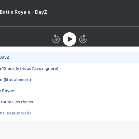
 Battle Royale - DayZ
 DayZ
 a 13 ans (et vous l'avez ignoré)
e (littéralement)
im Rayan
 toutes les règles
s les jeux vidéo
us choquant de Rockstar ? - Le scandale BULLY
e plus moche de Steam