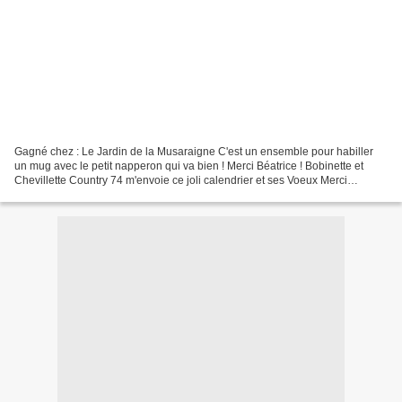
Gagné chez : Le Jardin de la Musaraigne C'est un ensemble pour habiller
un mug avec le petit napperon qui va bien ! Merci Béatrice ! Bobinette et
Chevillette Country 74 m'envoie ce joli calendrier et ses Voeux Merci
Chantal Au Bout de la Lorgnette Lavandine...