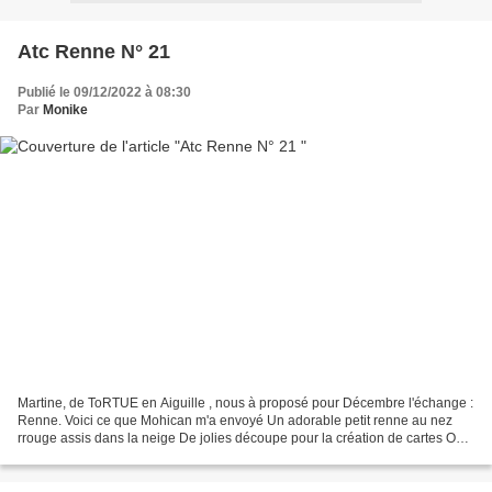
Atc Renne N° 21
Publié le 09/12/2022 à 08:30
Par
Monike
Martine, de ToRTUE en Aiguille , nous à proposé pour Décembre l'échange :
Renne. Voici ce que Mohican m'a envoyé Un adorable petit renne au nez
rrouge assis dans la neige De jolies découpe pour la création de cartes On
ne voit pas bien mais son nez est...