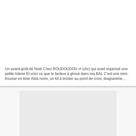
Un avant-goût de Noël Chez ROUDOUDOU ↫ (clic) qui avait organisé une
petite loterie Et voici ce que le facteur à glissé dans ma BAL C'est une mini-
trousse en toile Aïda noire, un kit à broder au point de croix, diagramme,
aiguille, et fils Dmc 702 Vert...