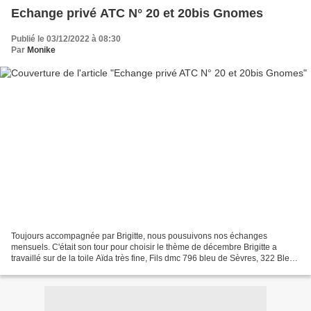
Echange privé ATC N° 20 et 20bis Gnomes
Publié le 03/12/2022 à 08:30
Par
Monike
Toujours accompagnée par Brigitte, nous pousuivons nos échanges
mensuels. C'était son tour pour choisir le thème de décembre Brigitte a
travaillé sur de la toile Aïda très fine, Fils dmc 796 bleu de Sèvres, 322 Bleu
de Delf, 699 Vert Fruits confits, 701...