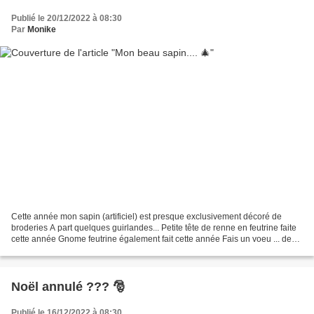
Publié le 20/12/2022 à 08:30
Par
Monike
Cette année mon sapin (artificiel) est presque exclusivement décoré de
broderies A part quelques guirlandes... Petite tête de renne en feutrine faite
cette année Gnome feutrine également fait cette année Fais un voeu ... de
chez Violine au fil des Croix...
Noël annulé ??? 🎅
Publié le 16/12/2022 à 08:30