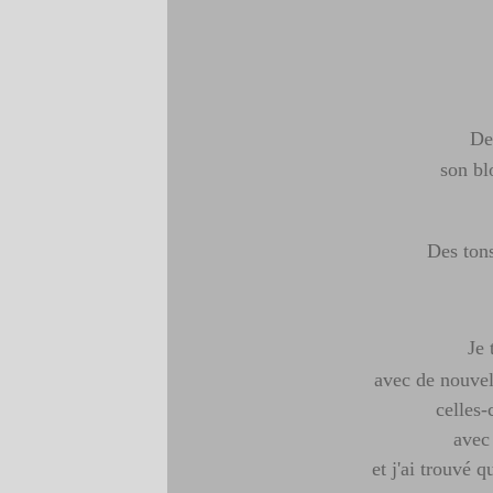
De
son bl
Des ton
Je 
avec de nouvel
celles-
avec
et j'ai trouvé q