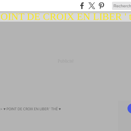
Publicité
>
♥ POINT DE CROIX EN LIBER ' THÉ ♥