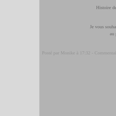
Histoire d
Je vous souha
au 
Posté par Monike à 17:32 -
Commentair