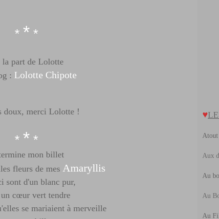
F
M
M
J
M
J
F
A
M
F
*
J
M
A
J
*
*
F
M
J
F
 la part de Lolotte
J
Lolotte Chipote
og
:
s doux, merci Lolotte !
♥
LE
*
Atout
*
*
termine mon billet
Aux d
Amaryllis
les fleurs de mes
Au bo
ci sont d'un blanc pur,
 un cœur vert tendre
Au Bo
u'elles se mariaient à merveille
Au Fi