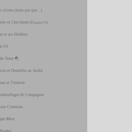
 tricote (mais pas que...)
(
tte et Chevillette
Country74)
te et ses Hobbies
e Fil
 de Terre
🌏
ies et Dentelles au Jardin
use et Timbrée
bidouillages & Compagnie
zen Créations
 qui Rêve
Brodev