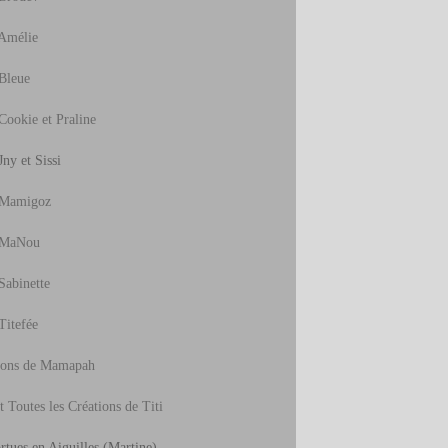
Amélie
Bleue
Cookie et Praline
ny et Sissi
 Mamigoz
 MaNou
Sabinette
Titefée
ions de Mamapah
t Toutes les Créations de Titi
rtues en Aiguilles
(Martine)