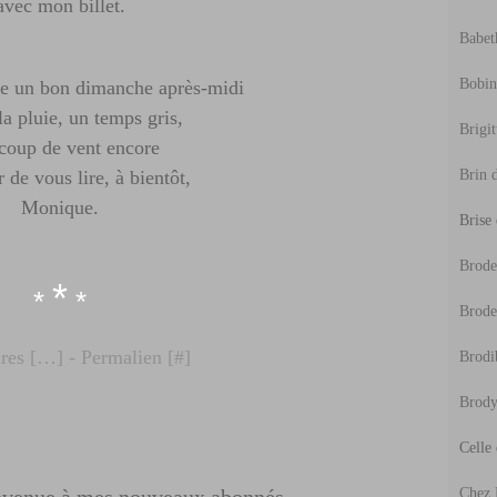
avec mon billet.
Babeth
Bobine
te un bon dimanche après-midi
 la pluie, un temps gris,
Brigit
coup de vent encore
r de vous lire, à bientôt,
Brin d
Monique.
Brise
Broder
*
*
*
Brode
es [
…
]
- Permalien [
#
]
Brodi
Brody
Celle
Chez