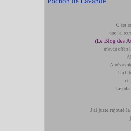
Pochon de Lavande
C'est e
que j'ai re
e Blog des A
(
L
m'avait offert 
Al
Après avoir
Un brin
et 
Le ruban
J'ai juste rajouté l