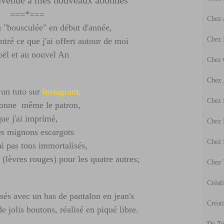
envenue à mes nouveaux abonnés
===*===
Chez
u "bousculée" en début d'année,
Chez 
ntré ce que j'ai offert autour de moi
oël et au nouvel An
Chez 
Chez J
 un tuto sur
Instagram,
Chez
donne même le patron,
ue j'ai imprimé,
Chez
ès mignons escargots
Chez 
ai pas tous immortalisés,
e (lèvres rouges) pour les quatre autres;
Chez 
Créat
lisés avec un bas de pantalon en jean's
Créati
de jolis boutons, réalisé en piqué libre.
De To