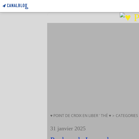
♥ POINT DE CROIX EN LIBER ' THÉ ♥
>
CATEGORIES
31 janvier 2025