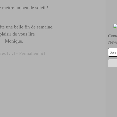
e mettre un peu de soleil !
ite une belle fin de semaine,
plaisir de vous lire
Conta
Monique.
Newsl
es [
…
]
- Permalien [
#
]