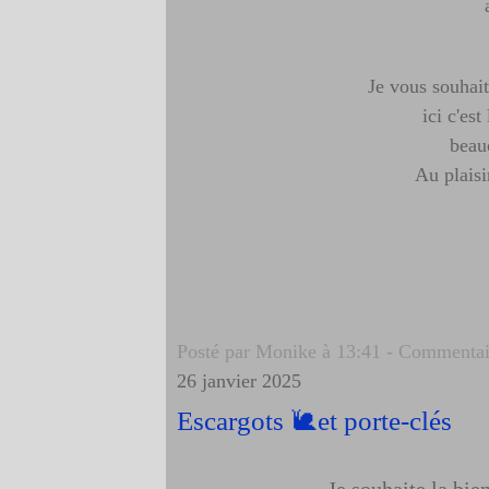
Je vous souhai
ici c'est
beau
Au plaisi
Posté par Monike à 13:41 -
Commentair
26 janvier 2025
Escargots 🐌et porte-clés