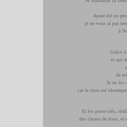
Je souhaite la bi
Ayant été un pe
je ne vous ai pas mo
à N
Grâce à
et qui 
q
de tr
Je ne les 
car le tissu est identiqu
Et les porte-clés, réa
des chutes de tissu, et 