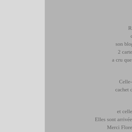
R
son blo
2 carte
a cru que
Celle-
cachet d
et cell
Elles sont arriv
Merci Flore