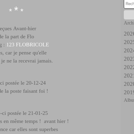
*
*
*
Arch
eçues Avant-hier
202
de la part de Flo
202
A
g :
123 FLOBRICOLE
202
Ju
D
s, car je pense qu'elle
202
J
N
D
 je ne la recevrai jamais.
202
M
O
N
D
202
A
S
O
N
D
ci postée le 20-12-24
202
M
A
S
O
N
D
e la poste faisant foi !
201
F
Ju
A
S
O
N
D
Albu
J
J
Ju
A
S
O
Ju
D
M
J
M
A
S
J
N
e-ci postée le 21-01-25
A
M
F
Ju
A
M
O
ées en même temps ! avant hier !
M
A
J
J
Ju
A
S
nce car elles sont superbes