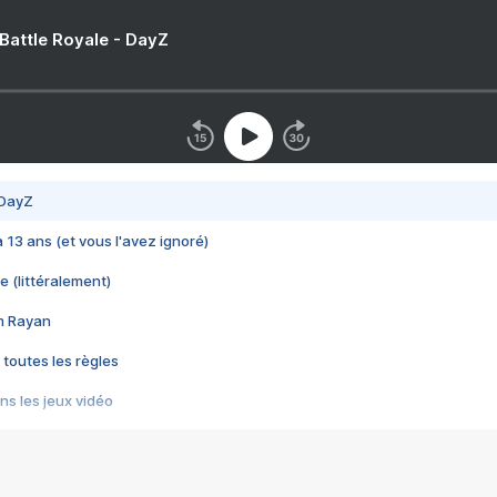
 Battle Royale - DayZ
 DayZ
 a 13 ans (et vous l'avez ignoré)
e (littéralement)
im Rayan
 toutes les règles
s les jeux vidéo
us choquant de Rockstar ? - Le scandale BULLY
e plus moche de Steam