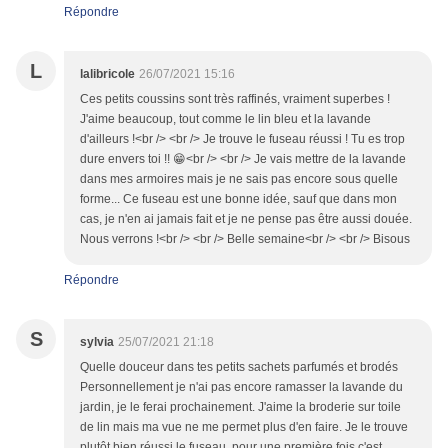
Répondre
L
lalibricole
26/07/2021 15:16
Ces petits coussins sont très raffinés, vraiment superbes !
J'aime beaucoup, tout comme le lin bleu et la lavande
d'ailleurs !<br /> <br /> Je trouve le fuseau réussi ! Tu es trop
dure envers toi !! 😁<br /> <br /> Je vais mettre de la lavande
dans mes armoires mais je ne sais pas encore sous quelle
forme... Ce fuseau est une bonne idée, sauf que dans mon
cas, je n'en ai jamais fait et je ne pense pas être aussi douée.
Nous verrons !<br /> <br /> Belle semaine<br /> <br /> Bisous
Répondre
S
sylvia
25/07/2021 21:18
Quelle douceur dans tes petits sachets parfumés et brodés
Personnellement je n'ai pas encore ramasser la lavande du
jardin, je le ferai prochainement. J'aime la broderie sur toile
de lin mais ma vue ne me permet plus d'en faire. Je le trouve
plutôt bien réussi le fuseau, pour une première fois c'est