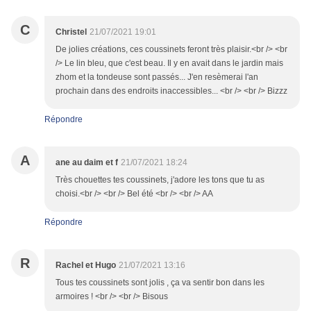
C
Christel
21/07/2021 19:01
De jolies créations, ces coussinets feront très plaisir.<br /> <br
/> Le lin bleu, que c'est beau. Il y en avait dans le jardin mais
zhom et la tondeuse sont passés... J'en resèmerai l'an
prochain dans des endroits inaccessibles... <br /> <br /> Bizzz
Répondre
A
ane au daim et f
21/07/2021 18:24
Très chouettes tes coussinets, j'adore les tons que tu as
choisi.<br /> <br /> Bel été <br /> <br /> AA
Répondre
R
Rachel et Hugo
21/07/2021 13:16
Tous tes coussinets sont jolis , ça va sentir bon dans les
armoires ! <br /> <br /> Bisous